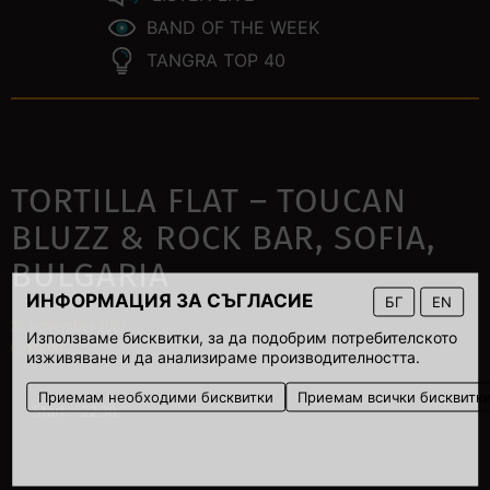
BAND OF THE WEEK
TANGRA TOP 40
TORTILLA FLAT – TOUCAN
BLUZZ & ROCK BAR, SOFIA,
BULGARIA
ИНФОРМАЦИЯ ЗА СЪГЛАСИЕ
БГ
EN
24 November 2007
Използваме бисквитки, за да подобрим потребителското
00:00
изживяване и да анализираме производителността.
Приемам необходими бисквитки
Приемам всички бисквитк
Start – 22:30.