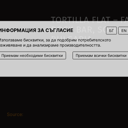
TORTILLA FLAT – F
ROCK BAR, SOFIA,
ИНФОРМАЦИЯ ЗА СЪГЛАСИЕ
БГ
EN
BULGARIA
Използваме бисквитки, за да подобрим потребителското
изживяване и да анализираме производителността.
9 March 2008
Приемам необходими бисквитки
Приемам всички бисквитки
00:00
Source: