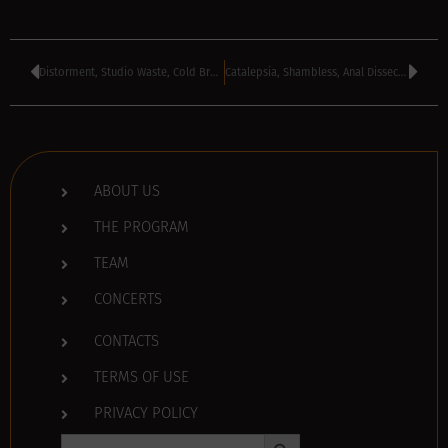
Distorment, Studio Waste, Cold Breath – Area 51 Club, Varna, Bulgaria
Catalepsia, Shambless, Anal Dissected Angel – Live Metal Club, Bucurest, Romania
ABOUT US
THE PROGRAM
TEAM
CONCERTS
CONTACTS
TERMS OF USE
PRIVACY POLICY
Search Button
Search