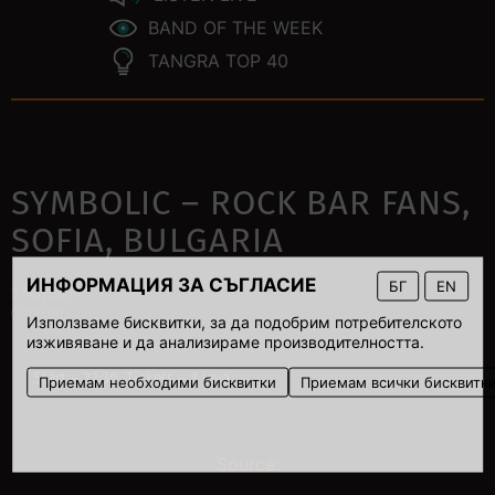
BAND OF THE WEEK
TANGRA TOP 40
SYMBOLIC – ROCK BAR FANS,
SOFIA, BULGARIA
ИНФОРМАЦИЯ ЗА СЪГЛАСИЕ
БГ
EN
5 May 2007
00:00
Използваме бисквитки, за да подобрим потребителското
изживяване и да анализираме производителността.
Start – 22:30. Tickets – 3 leva.
Приемам необходими бисквитки
Приемам всички бисквитк
Source: