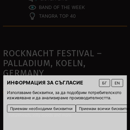
BAND OF THE WEEK
TANGRA TOP 40
ROCKNACHT FESTIVAL –
PALLADIUM, KOELN,
GERMANY
ИНФОРМАЦИЯ ЗА СЪГЛАСИЕ
БГ
EN
29 March 2008
Използваме бисквитки, за да подобрим потребителското
00:00
изживяване и да анализираме производителността.
Приемам необходими бисквитки
Приемам всички бисквитк
Featuring Velvet Revolver, Good Charlotte, The Hives, The
Futureheads, Jolly Goods and more.