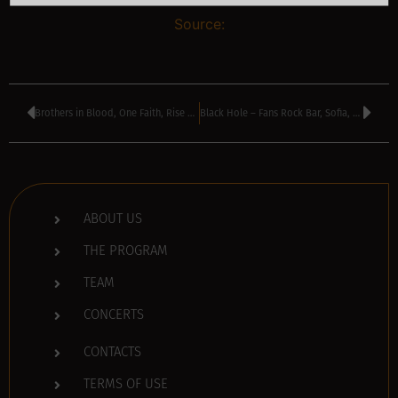
Source:
Brothers in Blood, One Faith, Rise Up – Area 51 Club, Varna, Bulgaria
Black Hole – Fans Rock Bar, Sofia, Bulgaria
ABOUT US
THE PROGRAM
TEAM
CONCERTS
CONTACTS
TERMS OF USE