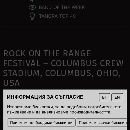
BAND OF THE WEEK
TANGRA TOP 40
ROCK ON THE RANGE
FESTIVAL – COLUMBUS CREW
STADIUM, COLUMBUS, OHIO,
USA
ИНФОРМАЦИЯ ЗА СЪГЛАСИЕ
17 May 2008
БГ
EN
00:00
Използваме бисквитки, за да подобрим потребителското
изживяване и да анализираме производителността.
Featuring Stone Temple Pilots, Filter, Serj Tankian, Killswitch
Приемам необходими бисквитки
Приемам всички бисквитк
Engage, Papa Roach, Staind, Disturbed, 3 Doors Down, Kid