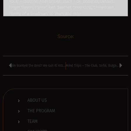
Rock, Airbourne, Alter Bridge, Black Tide, Bobaflex, Default,
Finger Eleven, Flyleaf, Red, Seether, Sevendust, Shinedown,
Theory of a Deadman, 10 Years and more.
Source:
We Wanted the Best? We Got It! KISS!
Mind Trips – The Club, Sofia, Bulgaria
ABOUT US
THE PROGRAM
TEAM