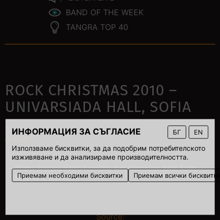
BAND OF THE WEEK
TANGRA TOP 40
ROCK CHRISTMAS 2010 –
UNIVARSIADA HALL, SOFIA
25 December 2010
ИНФОРМАЦИЯ ЗА СЪГЛАСИЕ
БГ
EN
00:00
Използваме бисквитки, за да подобрим потребителското
изживяване и да анализираме производителността.
Milena Slavova, Vasko Krupkata, Kiril Marichkov, Valdi Totev,
Приемам необходими бисквитки
Приемам всички бисквитк
Revu, Ahat and more
Source: