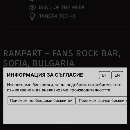
BAND OF THE WEEK
TANGRA TOP 40
RAMPART – FANS ROCK BAR,
SOFIA, BULGARIA
ИНФОРМАЦИЯ ЗА СЪГЛАСИЕ
БГ
EN
10 December 2007
00:00
Използваме бисквитки, за да подобрим потребителското
изживяване и да анализираме производителността.
Start – 23:00.
Приемам необходими бисквитки
Приемам всички бисквитк
Source: