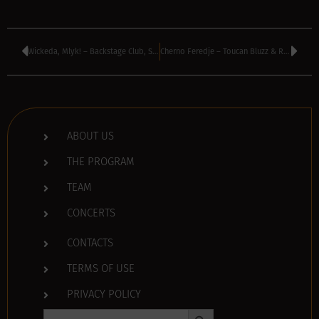
Wickeda, Mlyk! – Backstage Club, Sofia, Bulgaria
Cherno Feredje – Toucan Bluzz & Rock Bar, Sofia, Bulgaria
ABOUT US
THE PROGRAM
TEAM
CONCERTS
CONTACTS
TERMS OF USE
PRIVACY POLICY
Search Button
Search