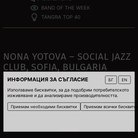
BAND OF THE WEEK
TANGRA TOP 40
NONA YOTOVA – SOCIAL JAZZ
CLUB, SOFIA, BULGARIA
ИНФОРМАЦИЯ ЗА СЪГЛАСИЕ
БГ
EN
1 December 2007
00:00
Използваме бисквитки, за да подобрим потребителското
изживяване и да анализираме производителността.
Start – 23:00. Tickets – 10 leva.
Приемам необходими бисквитки
Приемам всички бисквитк
Source: