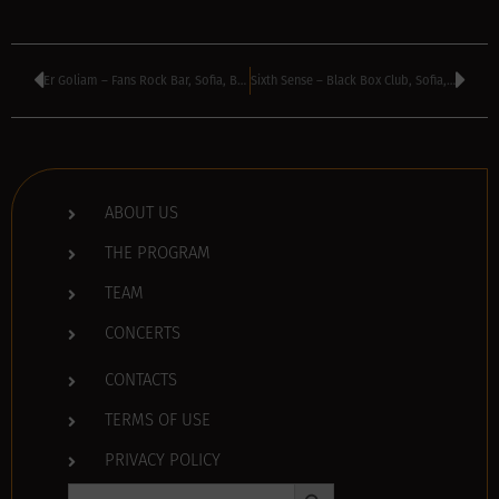
Er Goliam – Fans Rock Bar, Sofia, Bulgaria
Sixth Sense – Black Box Club, Sofia, Bulgaria
ABOUT US
THE PROGRAM
TEAM
CONCERTS
CONTACTS
TERMS OF USE
PRIVACY POLICY
Search Button
Search