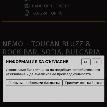
BAND OF THE WEEK
TANGRA TOP 40
NEMO – TOUCAN BLUZZ &
ROCK BAR, SOFIA, BULGARIA
ИНФОРМАЦИЯ ЗА СЪГЛАСИЕ
БГ
EN
11 June 2007
00:00
Използваме бисквитки, за да подобрим потребителското
изживяване и да анализираме производителността.
Start – 23:00.
Приемам необходими бисквитки
Приемам всички бисквитк
Source: