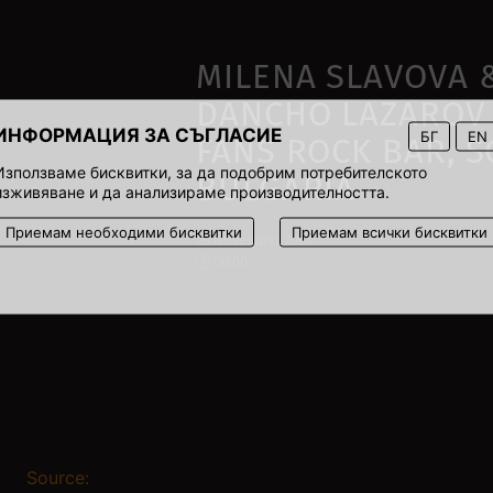
MILENA SLAVOVA 
DANCHO LAZAROV
ИНФОРМАЦИЯ ЗА СЪГЛАСИЕ
БГ
EN
FANS ROCK BAR, S
Използваме бисквитки, за да подобрим потребителското
BULGARIA
изживяване и да анализираме производителността.
Приемам необходими бисквитки
Приемам всички бисквитки
28 November 2007
00:00
Source: