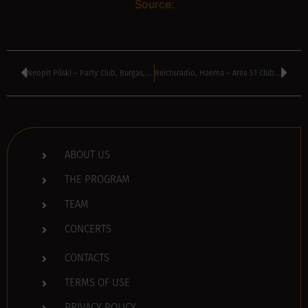
Source:
Neopit Pilski – Party Club, Burgas, Bulgaria
Reichsradio, Haema – Area 51 Club, Varna, Bulgaria
ABOUT US
THE PROGRAM
TEAM
CONCERTS
CONTACTS
TERMS OF USE