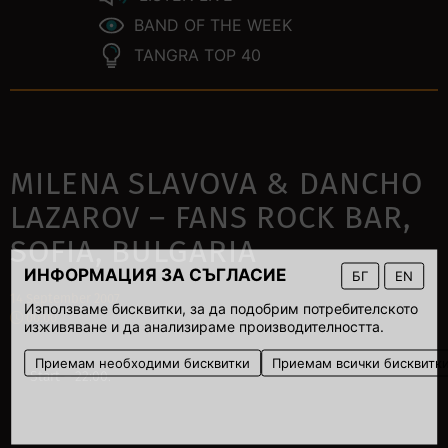
BAND OF THE WEEK
TANGRA TOP 40
MILENA SLAVOVA & DANCHO
LAZAROV – FANS ROCK BAR,
SOFIA, BULGARIA
ИНФОРМАЦИЯ ЗА СЪГЛАСИЕ
БГ
EN
14 September 2007
Използваме бисквитки, за да подобрим потребителското
00:00
изживяване и да анализираме производителността.
Приемам необходими бисквитки
Приемам всички бисквитк
Start – 22:00.