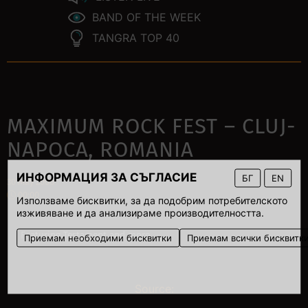
BAND OF THE WEEK
TANGRA TOP 40
MAXIMUM ROCK FEST – CLUJ-
NAPOCA, ROMANIA
ИНФОРМАЦИЯ ЗА СЪГЛАСИЕ
БГ
EN
30 May 2008
00:00
Използваме бисквитки, за да подобрим потребителското
изживяване и да анализираме производителността.
Featuring Testament and more.
Приемам необходими бисквитки
Приемам всички бисквитк
Source: