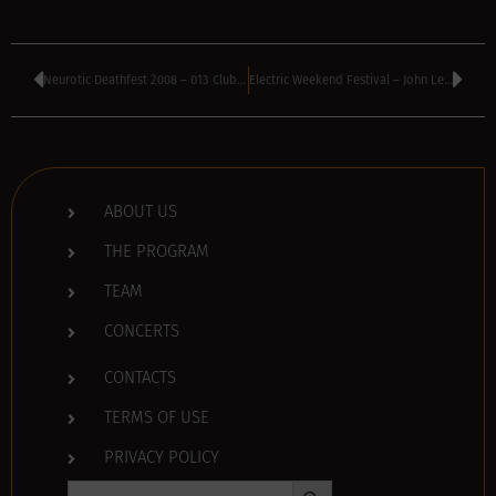
Neurotic Deathfest 2008 – 013 Club, Tilburg, Holland
Electric Weekend Festival – John Lennon Auditorium, Getafe, Spain
ABOUT US
THE PROGRAM
TEAM
CONCERTS
CONTACTS
TERMS OF USE
PRIVACY POLICY
Search Button
Search