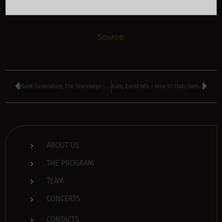
Source:
Blank Generation, The Tearaways – Toucan Bluzz & Rock Bar, Sofia, Bulgaria
Kuln, ExistEnds – Area 51 Club, Varna, Bulgaria
ABOUT US
THE PROGRAM
TEAM
CONCERTS
CONTACTS