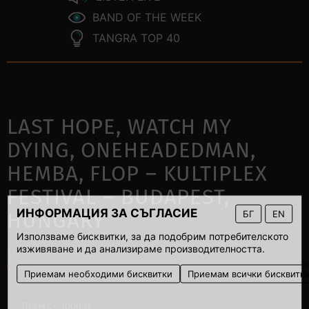
BAND OF THE WEEK
TANGRA TOP 40
LAST HOPE, WATCH MY
DYING, ONEHEADEDMAN,
HEMBA, FLOP – KULTIPLEX
FESTIVAL – BUDAPEST,
ИНФОРМАЦИЯ ЗА СЪГЛАСИЕ
HUNGARY
БГ
EN
Използваме бисквитки, за да подобрим потребителското
изживяване и да анализираме производителността.
13 October 2007
00:00
Приемам необходими бисквитки
Приемам всички бисквитк
Tickets – 1000 ft.