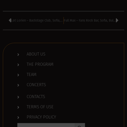
Lot Lorien – Backstage Club, Sofia, Bulgaria
Full Max – Fans Rock Bar, Sofia, Bulgaria
ABOUT US
THE PROGRAM
TEAM
CONCERTS
CONTACTS
TERMS OF USE
PRIVACY POLICY
Search Button
Search