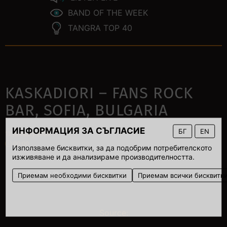
BAND OF THE WEEK
TANGRA TOP 40
KASKADIORI – FANS ROCK
BAR, SOFIA, BULGARIA
ИНФОРМАЦИЯ ЗА СЪГЛАСИЕ
БГ
EN
17 January 2008
00:00
Използваме бисквитки, за да подобрим потребителското
изживяване и да анализираме производителността.
Start – 10 p.m.
Приемам необходими бисквитки
Приемам всички бисквитк
Source: