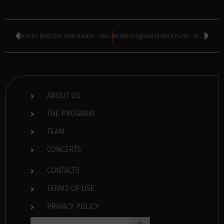
Romeo Must Die, Cold Breath – Area 51 Club, Varna, Bulgaria
British Progressive Rock Party – Puzzle Club, Plovdiv, Bulgaria
ABOUT US
THE PROGRAM
TEAM
CONCERTS
CONTACTS
TERMS OF USE
PRIVACY POLICY
Search Button
Search