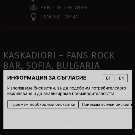
BAND OF THE WEEK
TANGRA TOP 40
KASKADIORI – FANS ROCK
BAR, SOFIA, BULGARIA
ИНФОРМАЦИЯ ЗА СЪГЛАСИЕ
БГ
EN
24 January 2008
00:00
Използваме бисквитки, за да подобрим потребителското
изживяване и да анализираме производителността.
Start – 10 p.m.
Приемам необходими бисквитки
Приемам всички бисквитк
Source: