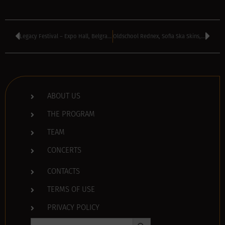
Legacy Festival – Expo Hall, Belgrade, Serbia
Oldschool Rednex, Sofia Ska Skins, Remont – Toucan Bluzz & Rock Bar, Sofia, Bulgaria
ABOUT US
THE PROGRAM
TEAM
CONCERTS
CONTACTS
TERMS OF USE
PRIVACY POLICY
Search Button
Search