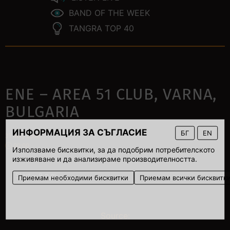
BAND OF THE WEEK
TANGRA TOP 40
ENE – AREA 51 CLUB, VARNA,
BULGARIA
ИНФОРМАЦИЯ ЗА СЪГЛАСИЕ
БГ
EN
31 May 2008
00:00
Използваме бисквитки, за да подобрим потребителското
изживяване и да анализираме производителността.
Start – 8 p.m.
Приемам необходими бисквитки
Приемам всички бисквитк
Source: