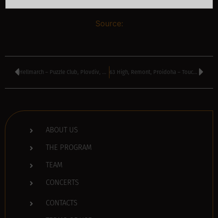
Source:
Hellmarch – Puzzle Club, Plovdiv, Bulgaria
63 High, Remont, Proidoha – Toucan Bluzz & Rock Bar, Sofia, Bulgaria
ABOUT US
THE PROGRAM
TEAM
CONCERTS
CONTACTS