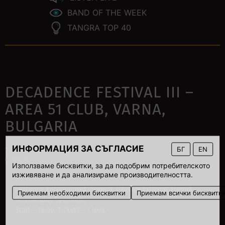
BAND OF THE WEEK
TANGRA TOP 40
DECADENCE FESTIVAL III –
AREA 51 CLUB, VARNA,
BULGARIA
ИНФОРМАЦИЯ ЗА СЪГЛАСИЕ
БГ
EN
22 December 2007
00:00
Използваме бисквитки, за да подобрим потребителското
изживяване и да анализираме производителността.
Featuring Enthrallment, Severia, Damage Extreme, Haema,
Приемам необходими бисквитки
Приемам всички бисквитк
Reichsradio, Symbolic.
Start – 18:00. Tickets – 7 leva.