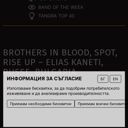
BAND OF THE WEEK
TANGRA TOP 40
BROTHERS IN BLOOD, SPOT,
RISE UP – ELIAS KANETI,
RUSSE, BULGARIA
ИНФОРМАЦИЯ ЗА СЪГЛАСИЕ
БГ
EN
29 March 2008
Използваме бисквитки, за да подобрим потребителското
00:00
изживяване и да анализираме производителността.
Приемам необходими бисквитки
Приемам всички бисквитк
Start – 8 p.m.