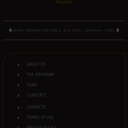
Source:
Saltriver – Backstage Club, Sofia, Bulgaria
O.H., D.S.O.L., Urban Grey – Coffee Theater, Sevlievo, Bulgaria
ABOUT US
THE PROGRAM
TEAM
CONCERTS
CONTACTS
TERMS OF USE