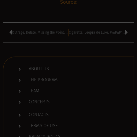
Source:
Outrage, Delate, Missing the Point, Fight to Win, A-Moral – Puzzle Club, Plovdiv, Bulgaria
Cigaretta, Leepra de Luxe, РљРџР”-0 – Black Box Club, Sofia, Bulgaria
ABOUT US
THE PROGRAM
TEAM
CONCERTS
CONTACTS
TERMS OF USE