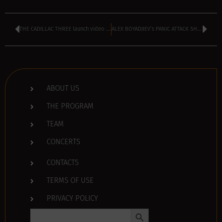
THE CADILLAC THREE launch video for the smokin’ Devil’s Lettuce
ALEX BOYADJIEV’s PANIC ATTACK SHOW is TODAY – kicks off at 4 PM
ABOUT US
THE PROGRAM
TEAM
CONCERTS
CONTACTS
TERMS OF USE
PRIVACY POLICY
Search Button
Search
for: