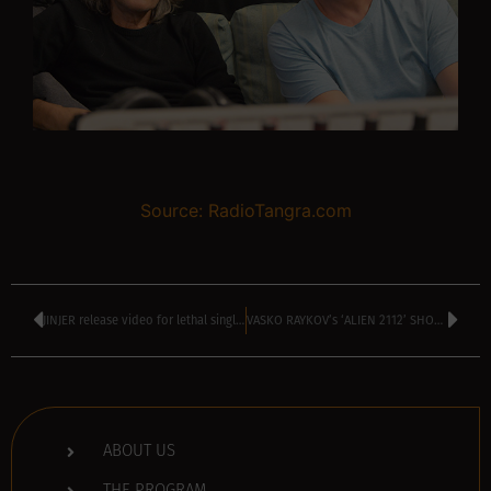
Source: RadioTangra.com
JINJER release video for lethal single Disclosure
VASKO RAYKOV’s ‘ALIEN 2112’ SHOW is TODAY – kicks off at 4 pm
ABOUT US