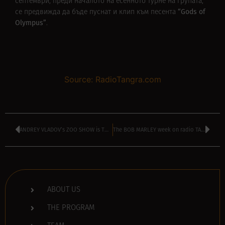
септември, преди началото на есенното турне на групата,
“Gods of
се предвижда да бъде пуснат и клип към песента
Olympus”
.
Source: RadioTangra.com
ANDREY VLADOV’s ZOO SHOW is TODAY – kicks off at 4:00 pm
The BOB MARLEY week on radio TANGRA MEGA ROCK
ABOUT US
THE PROGRAM