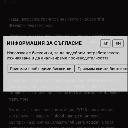
00:02
FYELD
‘If It
направиха премиера на новото си видео
Bleeds’
– гледайте долу.
Песента е от актуалния албум на софийския груув/ню-
“Nihil Ultra”
метъл квинтет –
, който излезе официално на
ИНФОРМАЦИЯ ЗА СЪГЛАСИЕ
БГ
EN
24 февруари.
Използваме бисквитки, за да подобрим потребителското
изживяване и да анализираме производителността.
Кадрите за клипа са заснети основно по време на
дванадесетте концерта от пролетната част на турнето за
Приемам необходими бисквитки
Приемам всички бисквитк
неговата промоцията.
ДЕНИЦА КИРИЛОВА
Оператор и монтажист отново е
, която
FYELD
“We The
работи и по предишното видео на
–
Crippled”
K.O.R.A
Wartime
No More
, както и по проекти на
,
и
Many More
.
FYELD
В момента, освен нови композиции,
подготвят хип-
“Blood-Spangled Banners”
хоп ремикс на парчето
,
“All Stars Ablaze”
български вариант на баладата
, а през