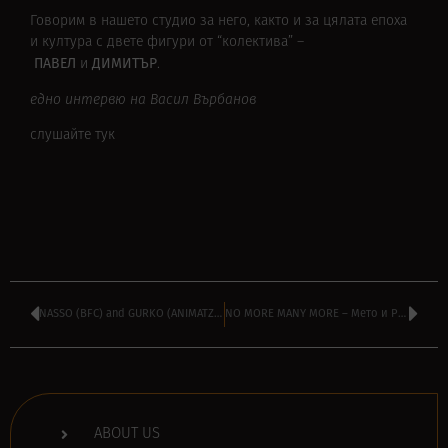
Говорим в нашето студио за него, както и за цялата епоха
и култура с двете фигури от “колектива” –
ПАВЕЛ
ДИМИТЪР
и
.
едно интервю на Васил Върбанов
слушайте тук
NASSO (BFC) and GURKO (ANIMATZIONERITE)
NO MORE MANY MORE – Мето и Радо
ABOUT US