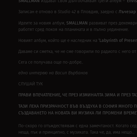
SMALLMAN
‘Envis
издават своя дългоочакван трети албум –
Лъчезар 
Записан е отново в
Studio 42
в Пловдив, заедно с
SMALLMAN
Идеите за новия албум,
развиват през декември,
работят сред покоя на планината и в пълно уединение.
‘Labyrinth of Prese
Новият албум, който ще е наследник на
Даваме си сметка, че не сме
говорили по радиото
с него от
Сега се получава още по-добре..
едно интервю на Васил Върбанов
СЛУШАЙ ТУК
ПРАВИ ВПЕЧАТЛЕНИЕ, ЧЕ ПРЕЗ ИЗМИНАЛТА ЗИМА И ПРЕЗ Т
ТАЗИ ЛЕКА ПРИЗРАЧНОСТ ВЪВ ВЪЗДУХА В СОФИЯ МНОГО П
СЪЗДАВАНЕТО НА НОВАТА ВИ МУЗИКА ЛИ ПРОМЕНИ ВРЕМЕ
По-скоро го отъждествявам с една замечтаност. Когато се
неща, пък и принципно, с музиката. Така че, да, има нещо…