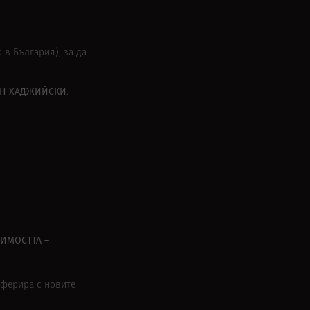
 в България), за да
АН ХАДЖИЙСКИ
.
СИМОСТТА –
еферира с новите