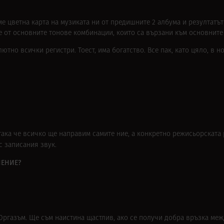
е цветна карта на музиката ни от предишните 2 албума и резултатъ
е от основните тонове комбинации, които са вързани към основните
ютно всички регистри. Тоест, има богатство. Все пак, като цяло, в 
ака че всичко ще направим самите ние, а конкретно режисьорската 
с записания звук.
ЧЕНИЕ?
. Оргазъм. Ще съм наистина щастлив, ако се получи добра връзка меж