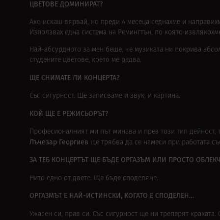
ЦВЕТОВЕ ДОМИНИРАТ?
Ако искаш вярвай, но преди 4 месеца седнахме и направихм
Използвах една система на Ремингтън, по която извлякохм
Най-абсурдното за мен беше, че музиката ни покрива абсол
студените цветове, което ме радва.
ЩЕ СНИМАТЕ ЛИ КОНЦЕРТА?
Със сигурност. Ще записваме и звук, и картина.
КОЙ ЩЕ Е РЕЖИСЬОРЪТ?
Професионалният ми път минава и през този тип дейност, т
Лъчезар Георгиев
ще трябва да се намеси при работата съ
ЗА ТЕБ КОНЦЕРТЪТ ЩЕ БЪДЕ ОРГАЗЪМ ИЛИ ПРОСТО ОБЛЕК
Нито едно от двете. Ще бъде споделяне.
ОРГАЗМЪТ Е НАЙ-ИСТИНСКИ, КОГАТО Е СПОДЕЛЕН…
Ужасен си, прав си. Със сигурност ще ни треперят краката