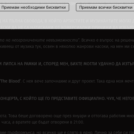
А В ТАКА НАРЕЧЕНИЯ МУЗИКАЛЕН БИЗНЕС ТУК. ИМАЛО ТАЛАНТИ, Н
Приемам необходими бисквитки
Приемам всички бисквитки
 НА ПЪЛНА СВОБОДА, В КОЙТО АРТИСТИТЕ И МУЗИКАНТИТЕ МОГАТ 
ИЧЕСКИ ДА НЕ СА НАТИСКАНИ ОТ КОМЕРСИАЛНИ ПРИЧИНИ ДА ИЗБЪРЗ
а на неограничените невъзможности
“. Всичко е въпрос на реше
живееш от музика тук, освен в няколко жанрови насоки, на мен ми с
И ЛИПСА НА РАМКИ И, СПОРЕД МЕН, БИХТЕ МОГЛИ УДАЧНО ДА ИЗТЪР
The Blood’
. С нея вече започнахме и друг проект. Така една моя меч
ОНЦЕРТА, С КОЙТО ЩЕ ГО ПРЕДСТАВИТЕ ОФИЦИАЛНО. ЧУХ, ЧЕ НЕГО
ъбота. Това беше договорено още през януари и оттогава работим мно
 часа, а вратите ще бъдат отворени в 21:00.
ме пърформънса, но всичко ще е слято в едно. Лично за себе си го