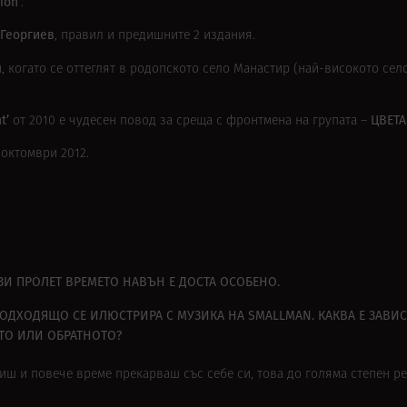
ion’
.
Георгиев
, правил и предишните 2 издания.
 когато се оттеглят в родопското село Манастир (най-високото село
nt’
ЦВЕТ
от 2010 е чудесен повод за среща с фронтмена на групата –
 октомври 2012.
АЗИ ПРОЛЕТ ВРЕМЕТО НАВЪН Е ДОСТА ОСОБЕНО.
ОДХОДЯЩО СЕ ИЛЮСТРИРА С МУЗИКА НА SMALLMAN. КАКВА Е ЗАВИ
ТО ИЛИ ОБРАТНОТО?
диш и повече време прекарваш със себе си, това до голяма степен р