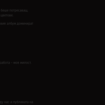
т беше потресаващ.
 цветове.
новия албум доминират
работа – моя милост.
ду нас и публиката на