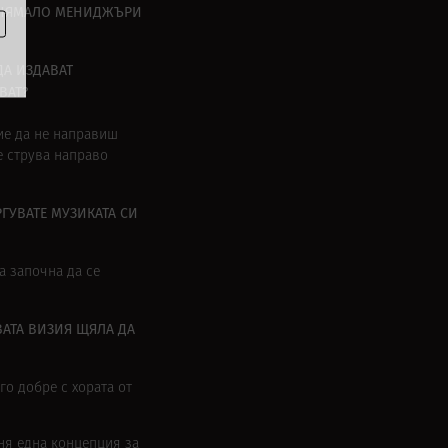
О НЯМАЛО МЕНИДЖЪРИ
ДА ИЗДАВАТ
ВАТ?
ние да не направиш
е струва направо
ГУВАТЕ МУЗИКАТА СИ
та започна да се
ВАТА ВИЗИЯ ЩЯЛА ДА
го добре с хората от
ня една концепция за