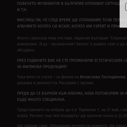
ПОВЕЧЕТО МУЗИКАНТИ В БЪЛГАРИЯ ОПЛАКВАТ СИТУАЦИЯТ
И Т.Н.
МИСЛИШ ЛИ, ЧЕ СЛЕД ВРЕМЕ ЩЕ ОПЛАКВАМЕ ТОЗИ ПЕРИОД
АЛБУМИТЕ КОГАТО СИ ИСКАТ, КОГАТО ИМ УЗРЕЯТ И ПРАКТ
Много сериозна тема постави. Наричам България “
Странат
компромис. И да – музикалният бизнес е крайно свит и да 
абсурдно.
ПРЕЗ ГОДИНИТЕ ВИЕ НЕ СТЕ ПРОМЕНИЛИ ЕСТЕТИЧЕСКАТА С
ЗА ФИЛМОВА ПРОДУКЦИЯ?
Велислава Господинова ‘
Това вече се случи – за филма на
развива в реалността. Рисуваме с музика.
ПРЕДИ ДА СЕ ВЪРНЕМ КЪМ АЛБУМА, НЕКА ПОГОВОРИМ ЗА К
БЪДЕ МНОГО СПЕЦИАЛНА.
Представянето на албума ще е в ‘Терминал 1’, на 31 май, с
клуба. Респект към тях! Концертът ще започне точно в 22,30
Ще свирим сами. Обещаваме интересни моменти. Ще накъса