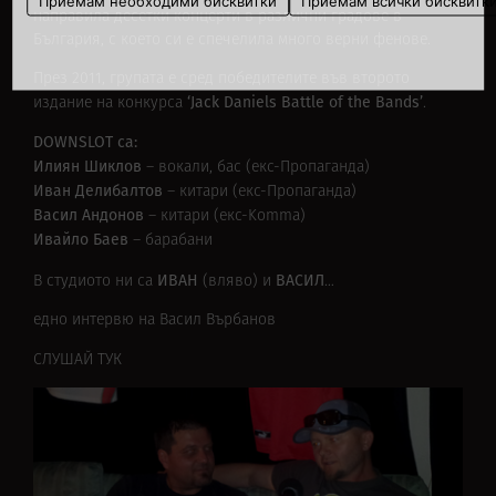
Приемам необходими бисквитки
Приемам всички бисквитк
направила десетки концерти в различни градове в
България, с което си е спечелила много верни фенове.
През 2011, групата е сред победителите във второто
‘Jack Daniels Battle of the Bands’
издание на конкурса
.
DOWNSLOT са:
Илиян Шиклов
– вокали, бас (екс-Пропаганда)
Иван Делибалтов
– китари (екс-Пропаганда)
Васил Андонов
– китари (екс-Komma)
Ивайло Баев
– барабани
ИВАН
ВАСИЛ
В студиото ни са
(вляво) и
…
едно интервю на Васил Върбанов
СЛУШАЙ ТУК