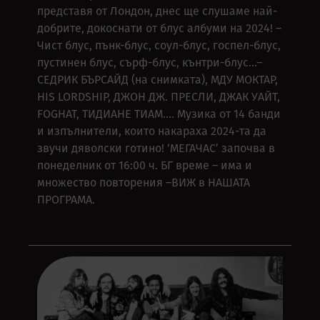
представя от Лондон, днес ще слушаме най-
добрите, докоснати от блус албуми на 2024! –
Чист блус, пънк-блус, соул-блус, госпел-блус,
пустинен блус, сърф-блус, кънтри-блус…–
СЕДРИК БЪРСАЙД (на снимката), МДУ МОКТАР,
HIS LORDSHIP, ДЖОН ДЖ. ПРЕСЛИ, ДЖАК УАЙТ,
FOGHAT, ТИДИАНЕ ТИАМ…. Музика от 14 банди
и изпълнители, които накараха 2024-та да
звучи дяволски готино! ‘МЕГАЧАС’ започва в
понеделник от 16:00 ч. БГ време – има и
множество повторения –ВИЖ в НАШАТА
ПРОГРАМА.