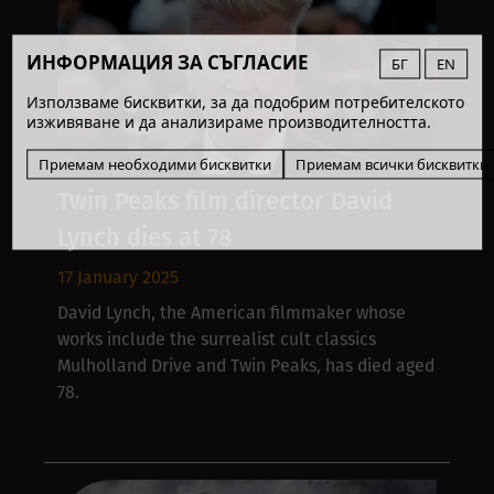
ИНФОРМАЦИЯ ЗА СЪГЛАСИЕ
БГ
EN
Използваме бисквитки, за да подобрим потребителското
изживяване и да анализираме производителността.
Приемам необходими бисквитки
Приемам всички бисквитки
Twin Peaks film director David
Lynch dies at 78
17 January 2025
David Lynch, the American filmmaker whose
works include the surrealist cult classics
Mulholland Drive and Twin Peaks, has died aged
78.