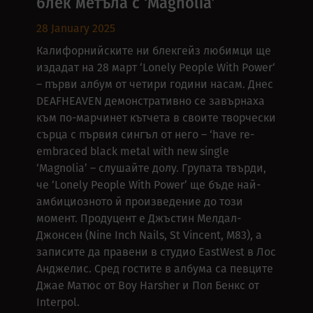
блек метъла с ‘Magnolia’
28 January 2025
Калифорнийските ни блекгейз любимци ще
издадат на 28 март ‘Lonely People With Power‘
– първи албум от четири години насам. Днес
DEAFHEAVEN демонстративно се завърнаха
към по-марчинет кътчета в своите творчески
сърца с първия сингъл от него – ‘have re-
embraced black metal with new single
‘Magnolia’ – слушайте долу. Групата твърди,
че ‘Lonely People With Power’ ще бъде най-
амбициозното й произведение до този
момент. Продуцент е Джъстин Мелдал-
Джонсен (Nine Inch Nails, St Vincent, M83), а
записите да правени в студио EastWest в Лос
Анджелис. Сред гостите в албума са певците
Джае Матюс от Boy Harsher и Пол Бенкс от
Interpol.