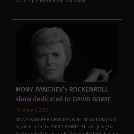
off at 2 pm BG time on Thursday!
MONY PANCHEV’s ROCKENROLL
show dedicated to DAVID BOWIE
15 January 2025
MONY PANCHEV‘s ROCKENROLL show today will
be dedicated to DAVID BOWIE. This is going to
be Episode 2! It kicks off at 4 pm BG time live on