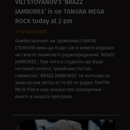
VILI STOYANOV’s ‘BRAZZ
JAMBOREE’ is on TANGRA MEGA
ROCK today at 2 pm
17 January 2025
Бомбастинчият ни тромбонист ВИЛИ
СТОЯНОВ няма да бъде сам в новото издание
на своето знаменито радиопредаване ‘BRAZZ
JAMBOREE’. При него в студиото ще бъде
неговият колега, тромбонистът (на
снимката). ‘BRAZZ JAMBOREE’ се излъчва на
живо всеки петък от 14:00 по радио ТАНГРА
МЕГА РОК и има множество повторения –
вижте в нашата програма.