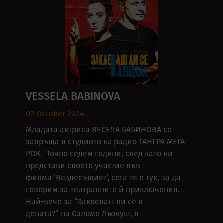
VESSELA BABINOVA
02 October 2024
Младата актриса ВЕСЕЛА БАБИНОВА се
завръща в студиото на радио ТАНГРА МЕГА
РОК. Точно седем години, след като ни
представи своето участие във
филма ‘Вездесъщият’, сега тя е тук, за да
говорим за театралните й приключения.
Най-вече за “Заклеваш ли се в
децата?” на Саломе Льолуш, в