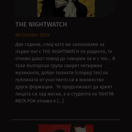
THE NIGHTWATCH
09 October 2024
Две години, след като ви запознахме за
първи път с THE NIGHTWATCH по радиото, те
отново дават повод да говорим за и с тях… В
тази българска група свирят четирима
музиканти, добре познати (според тях) на
публиката от участието си в множество
други формации. Те продължават да крият
лицата си зад маски, а в студиото на ТАНГРА
МЕГА РОК отново е […]