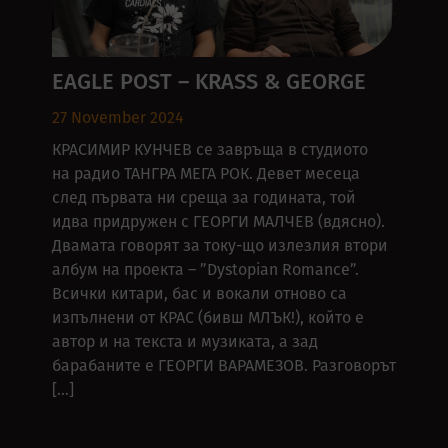
EAGLE POST – KRASS & GEORGE
27 November 2024
КРАСИМИР КУНЧЕВ се завръща в студиото
на радио ТАНГРА МЕГА РОК. Девет месеца
след първата ни среща за годината, той
идва придружен с ГЕОРГИ МАЛЧЕВ (вдясно).
Двамата говорят за току-що излезлия втори
албум на проекта – ”Dystopian Romance”.
Всички китари, бас и вокали отново са
изпълнени от КРАС (бивш МЛЪК!), който е
автор и на текста и музиката, а зад
барабаните е ГЕОРГИ ВАРАМЕЗОВ. Разговорът
[…]