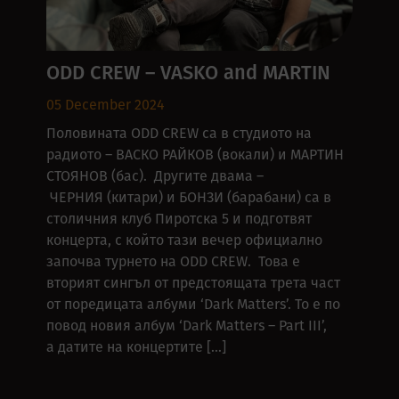
ODD CREW – VASKO and MARTIN
05 December 2024
Половината ODD CREW са в студиото на
радиото – ВАСКО РАЙКОВ (вокали) и МАРТИН
СТОЯНОВ (бас). Другите двама –
ЧЕРНИЯ (китари) и БОНЗИ (барабани) са в
столичния клуб Пиротска 5 и подготвят
концерта, с който тази вечер официално
започва турнето на ODD CREW. Това е
вторият сингъл от предстоящата трета част
от поредицата албуми ‘Dark Matters’. То е по
повод новия албум ‘Dark Matters – Part III’,
а датите на концертите […]