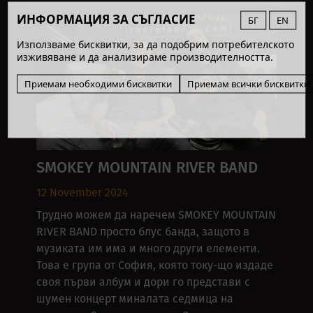
ИНФОРМАЦИЯ ЗА СЪГЛАСИЕ
БГ
EN
Използваме бисквитки, за да подобрим потребителското
изживяване и да анализираме производителността.
Приемам необходими бисквитки
Приемам всички бисквитки
SMOKEY MOUNTAIN RIVER BAND
12 November 2024
Трудно можем да наречем SMOKEY MOUNTAIN
RIVER BAND просто блус банда, защото в
музиката им има и много други елементи.
Това е група от София, която току-що издаде
своя първи албум и дори го представи с
шумен концерт миналата седмица на