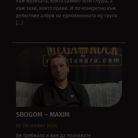
към музиката, която самият АЛИ слуша, а
към тази, която прави. И по-конкретно към
дебютния албум на едноименната му група
[…]
SBOGOM – MAXIM
02 December 2024
Би трябвало и вие да познавате