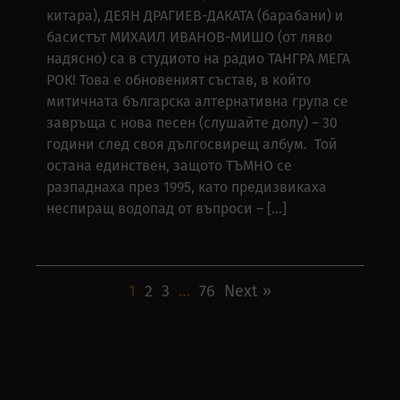
китара), ДЕЯН ДРАГИЕВ-ДАКАТА (барабани) и
басистът МИХАИЛ ИВАНОВ-МИШО (от ляво
надясно) са в студиото на радио ТАНГРА МЕГА
РОК! Това е обновеният състав, в който
митичната българска алтернативна група се
завръща с нова песен (слушайте долу) – 30
години след своя дългосвирещ албум. Той
остана единствен, защото ТЪМНО се
разпаднаха през 1995, като предизвикаха
неспиращ водопад от въпроси – […]
1
2
3
…
76
Next »