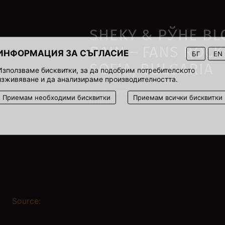
SHEKY & РЎHE B
RAIN – FANS ROCK
ИНФОРМАЦИЯ ЗА СЪГЛАСИЕ
БГ
EN
SOFIA, BULGARIA
Използваме бисквитки, за да подобрим потребителското
изживяване и да анализираме производителността.
26 February 2008
Приемам необходими бисквитки
Приемам всички бисквитки
00:00
Source: